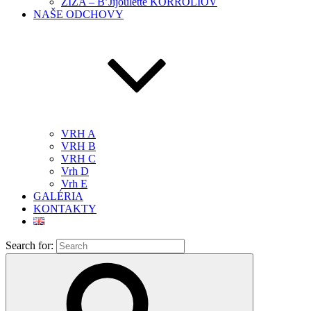
ŽÍŽA – B’Jijoulette KORROLIOV
NAŠE ODCHOVY
VRH A
VRH B
VRH C
Vrh D
Vrh E
GALÉRIA
KONTAKTY
Search for: