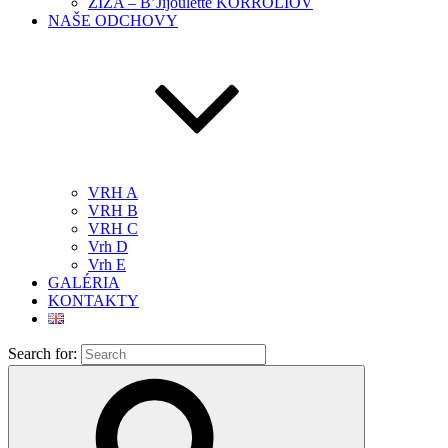
ŽÍŽA – B’Jijoulette KORROLIOV
NAŠE ODCHOVY
VRH A
VRH B
VRH C
Vrh D
Vrh E
GALÉRIA
KONTAKTY
Search for: